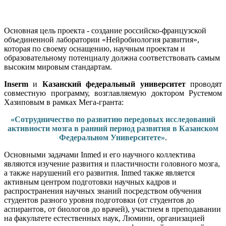
O
сновная цель проекта - создание российско-французской
объединенной лаборатории «Нейробиология развития»,
которая по своему оснащению, научным проектам и
образовательному потенциалу должна соответствовать самым
высоким мировым стандартам.
Inserm
и
Казанский федеральный университет
проводят
совместную программу, возглавляемую доктором Рустемом
Хазиповым в рамках Мега-гранта:
«Сотрудничество по развитию передовых исследований
активности мозга в ранний период развития в Казанском
Федеральном Университете»
.
Основными задачами Inmed и его научного коллектива
являются изучение развития и пластичности головного мозга,
а также нарушений его развития. Inmed также является
активным центром подготовки научных кадров и
распространения научных знаний посредством обучения
студентов разного уровня подготовки (от студентов до
аспирантов, от биологов до врачей), участием в преподавании
на факультете естественных наук, Люмини, организацией