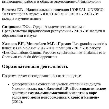
выдающиеся работы в области эволюционной физиологии
Валеева Г.Р.
- Национальная стипендия L'OREAL-UNESCO
"Для женщин в науке" - ЮНЕСКО и L'OREAL - 2019 - За
вклад в научное знание
Ситдикова Г.Ф.
- Орден Академических пальм -
Правительство Французской республики - 2018 - За заслуги в
образовании и науке
Хазипов Р.Н., Минлебаев М.Г.
- Премия "Les grandes avancées
françaises en biologie" 2012 - АН Франции - 201" - За работу
«Les Oscillations Gamma Précoces synchronisent le Thalamus et le
Cortex au cours du développement»
Образовательная
деятельность
По результатам исследований были защищены:
диссертация на соискание ученой степени кандидата
биологических наук Валеевой Г.Р.
«Постсинаптическое
действие гамма-аминомасляной кислоты в коре
головного мозга новорожденных крыс и мышей»
(2012),