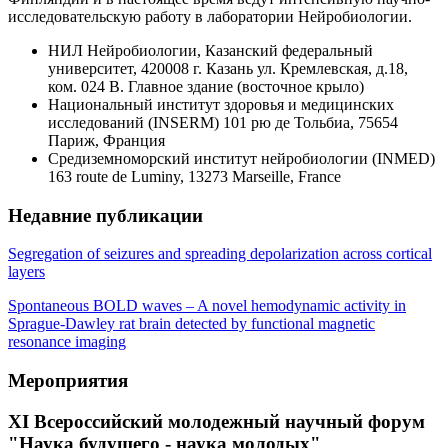
исследовательскую работу в лаборатории Нейробиологии.
НИЛ Нейробиологии, Казанский федеральный
университет, 420008 г. Казань ул. Кремлевская, д.18,
ком. 024 В. Главное здание (восточное крыло)
Национальный институт здоровья и медицинских
исследований (INSERM) 101 рю де Тольбиа, 75654
Париж, Франция
Средиземноморский институт нейробиологии (INMED)
163 route de Luminy, 13273 Marseille, France
Недавние публикации
Segregation of seizures and spreading depolarization across cortical
layers
Spontaneous BOLD waves – A novel hemodynamic activity in
Sprague-Dawley rat brain detected by functional magnetic
resonance imaging
Мероприятия
XI Всероссийский молодежный научный форум
"Наука будущего - наука молодых"