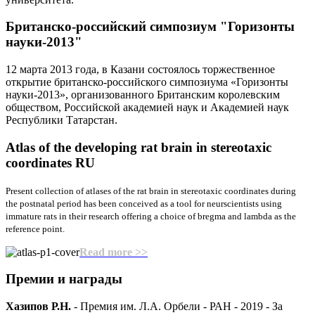
Британско-российский симпозиум "Горизонты
науки-2013"
12 марта 2013 года, в Казани состоялось торжественное
открытие британско-российского симпозиума «Горизонты
науки-2013», организованного Британским королевским
обществом, Российской академией наук и Академией наук
Республики Татарстан.
Atlas of the developing rat brain
in stereotaxic
coordinates RU
Present collection of atlases of the rat brain in stereotaxic coordinates during
the postnatal period has been conceived as a tool for neurscientists using
immature rats in their research offering a choice of bregma and lambda as the
reference point.
Read more >>
Премии
и награды
Хазипов Р.Н.
- Премия им. Л.А. Орбели - РАН - 2019 - За