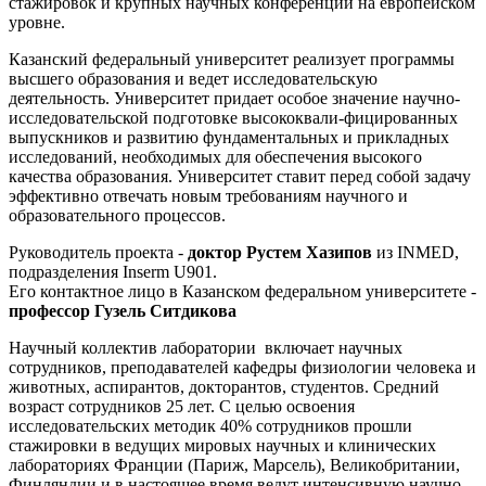
стажировок и крупных научных конференций на европейском
уровне.
Казанский федеральный университет реализует программы
высшего образования и ведет исследовательскую
деятельность. Университет придает особое значение научно-
исследовательской подготовке высококвали-фицированных
выпускников и развитию фундаментальных и прикладных
исследований, необходимых для обеспечения высокого
качества образования. Университет ставит перед собой задачу
эффективно отвечать новым требованиям научного и
образовательного процессов.
Руководитель проекта -
доктор
Рустем Хазипов
из INMED,
подразделения Inserm U901.
Его контактное лицо в Казанском федеральном университете -
профессор Гузель Ситдикова
Научный коллектив лаборатории включает научных
сотрудников, преподавателей кафедры физиологии человека и
животных, аспирантов, докторантов, студентов. Средний
возраст сотрудников 25 лет. С целью освоения
исследовательских методик 40% сотрудников прошли
стажировки в ведущих мировых научных и клинических
лабораториях Франции (Париж, Марсель), Великобритании,
Финляндии и в настоящее время ведут интенсивную научно-