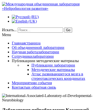
Искать...
Go
Menu
Главная
страница
Об объединенной
лаборатории
Научная работа
лаборатории
Сотрудники
лаборатории
Публикации
и методические материалы
Публикации лаборатории
Методические материалы
Атлас развивающегося мозга в
стереотаксических координатах
Мероприятия
и события
Контакты
и обратная связь
Лаборатория нейробиологии
Казанский