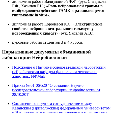
дипломная работа Валиуллиной Ф.Ф. (рук. Ситдикова
Г.Ф., Хазипов Р.Н.)
«Роль нейрональной травмы в
возбуждающем действии ГАМК в развивающемся
гиппокампе in vitro»
,
дипломная работа Королевой К.С.
«Электрические
свойства нейронов вентрального таламуса у
новорожденных крысят»
(рук. Яковлев А.В.),
курсовые работы студентов 3 и 4 курсов.
Нормативные документы
объединенной
лаборатории Нейробиологии
Положение о Научно-исследовательской лаборатории
нейробиологии кафедры физиологии человека и
животных ИФМиБ
Приказ № 01-06/520 "О создании Научно-
исследовательской лаборатории нейробиологии от
28.10.2011
Соглашение о научном сотрудничестве между
Казанским (Приволжским) федеральным университетом
и Национальным институтом здоровья и медицинских